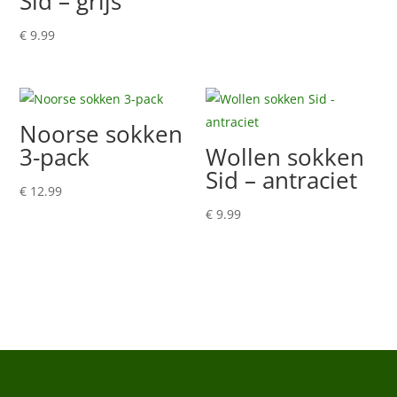
Sid – grijs
€
9.99
Noorse sokken
3-pack
Wollen sokken
Sid – antraciet
€
12.99
€
9.99