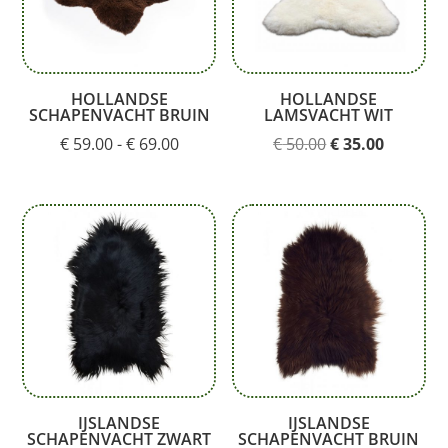
HOLLANDSE
HOLLANDSE
SCHAPENVACHT BRUIN
LAMSVACHT WIT
Prijsklasse:
Oorspronkelijk
Huidige
€
59.00
-
€
69.00
€
50.00
€
35.00
€ 59.00
prijs
prijs
tot
was:
is:
€ 69.00
€ 50.00.
€ 35.00.
IJSLANDSE
IJSLANDSE
SCHAPENVACHT ZWART
SCHAPENVACHT BRUIN