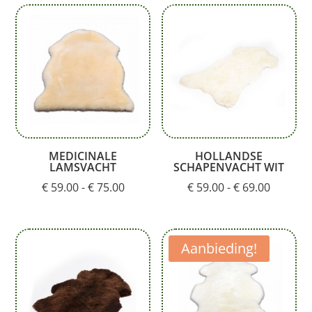
MEDICINALE
HOLLANDSE
LAMSVACHT
SCHAPENVACHT WIT
Prijsklasse:
Prijskla
€
59.00
-
€
75.00
€
59.00
-
€
69.00
€ 59.00
€ 59.00
tot
tot
€ 75.00
€ 69.00
Aanbieding!