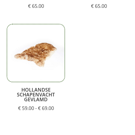
€
65.00
€
65.00
HOLLANDSE
SCHAPENVACHT
GEVLAMD
Prijsklasse:
€
59.00
-
€
69.00
€ 59.00
tot
€ 69.00