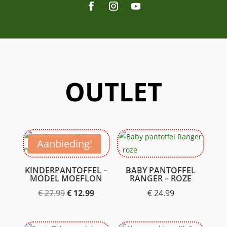
OUTLET
Aanbieding!
KINDERPANTOFFEL –
BABY PANTOFFEL
MODEL MOEFLON
RANGER – ROZE
Oorspronkelijke
Huidige
€
27.99
€
12.99
€
24.99
prijs
prijs
was:
is: