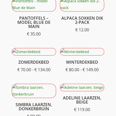
€ 27.99.
€ 12.99.
PANTOFFELS –
ALPACA SOKKEN DIK
MODEL BLUE DE
2-PACK
MAIN
€
12.00
€
35.00
ZOMERDEKBED
WINTERDEKBED
Prijsklasse:
Prijsklas
€
70.00
-
€
134.00
€
80.00
-
€
149.00
€ 70.00
€ 80.00
tot
tot
€ 134.00
€ 149.00
ADELINE LAARZEN,
BEIGE
SIMBRA LAARZEN,
DONKERBRUIN
€
119.00