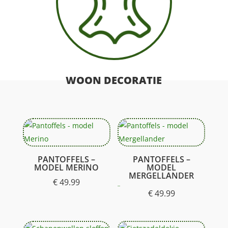
WOON DECORATIE
PANTOFFELS –
PANTOFFELS –
MODEL MERINO
MODEL
MERGELLANDER
€
49.99
Gewaardeerd
5.00
€
49.99
uit 5