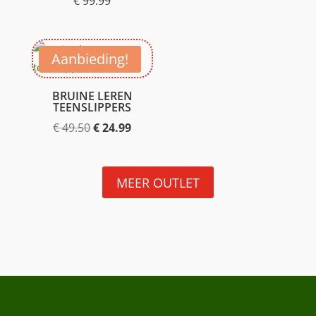
€
99.99
Aanbieding!
BRUINE LEREN
TEENSLIPPERS
Oorspronkelijke
Huidige
€
49.50
€
24.99
prijs
prijs
was:
is:
MEER OUTLET
€ 49.50.
€ 24.99.