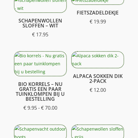
FIETSZADELDEKJE
SCHAPENWOLLEN
€
19.99
SLOFFEN – WIT
€
17.95
ALPACA SOKKEN DIK
2-PACK
BIO KORRELS – NU
GRATIS EEN PAAR
€
12.00
TUINKLOMPEN BIJ U
BESTELLING
Prijsklasse:
€
9.95
-
€
70.00
€ 9.95
tot
€ 70.00