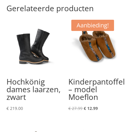
Gerelateerde producten
Aanbieding!
Hochkönig
Kinderpantoffel
dames laarzen,
– model
zwart
Moeflon
Oorspronkelijke
Huidige
€
219.00
€
27.99
€
12.99
prijs
prijs
was:
is:
€ 27.99.
€ 12.99.