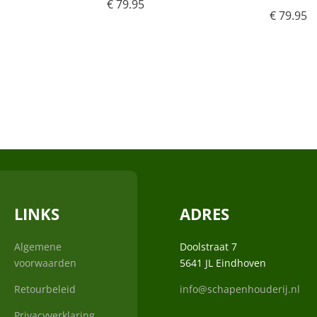
€
79.95
€
79.95
LINKS
ADRES
Algemene
Doolstraat 7
voorwaarden
5641 JL Eindhoven
Retourbeleid
info@schapenhouderij.nl
Privacyverklaring