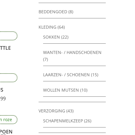
BEDDENGOED
(8)
KLEDING
(64)
SOKKEN
(22)
UTTLE
WANTEN- / HANDSCHOENEN
(7)
LAARZEN- / SCHOENEN
(15)
US
WOLLEN MUTSEN
(10)
Prijsklasse:
.99
€ 12.99
VERZORGING
(43)
tot
SCHAPENMELKZEEP
(26)
€ 16.99
POEN