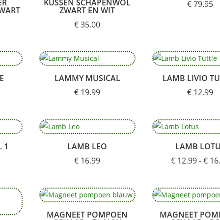
ER
KUSSEN SCHAPENWOL
€
79.95
ZWART
ZWART EN WIT
€
35.00
E
LAMMY MUSICAL
LAMB LIVIO T
€
19.99
€
12.99
 1
LAMB LEO
LAMB LOT
€
16.99
€
12.99
-
€
16
MAGNEET POMPOEN
MAGNEET POM