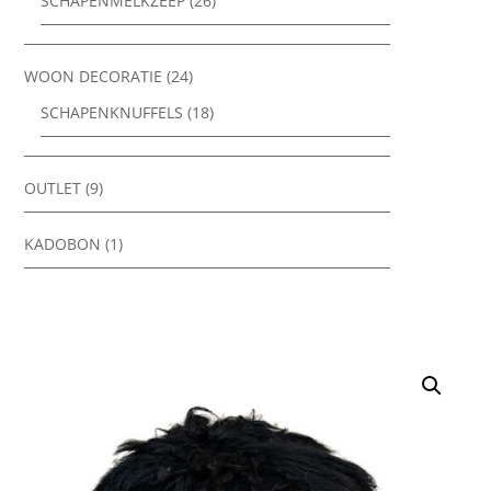
SCHAPENMELKZEEP
(26)
WOON DECORATIE
(24)
SCHAPENKNUFFELS
(18)
OUTLET
(9)
KADOBON
(1)