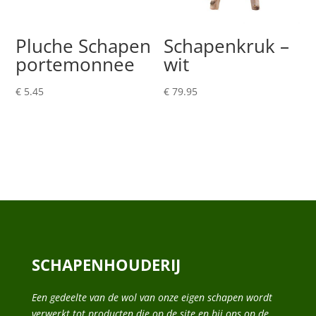
Pluche Schapen
Schapenkruk –
portemonnee
wit
€
5.45
€
79.95
SCHAPENHOUDERIJ
Een gedeelte van de wol van onze eigen schapen wordt
verwerkt tot producten die op de site en bij ons op de