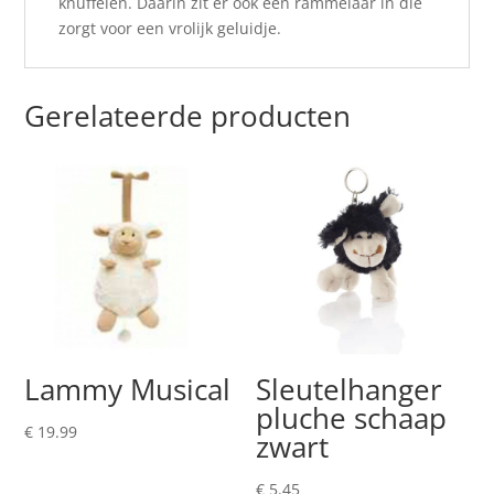
knuffelen. Daarin zit er ook een rammelaar in die
zorgt voor een vrolijk geluidje.
Gerelateerde producten
Lammy Musical
Sleutelhanger
pluche schaap
€
19.99
zwart
€
5.45