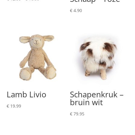
€ 12.99
€
4.90
tot
€ 16.99
Lamb Livio
Schapenkruk –
bruin wit
€
19.99
€
79.95