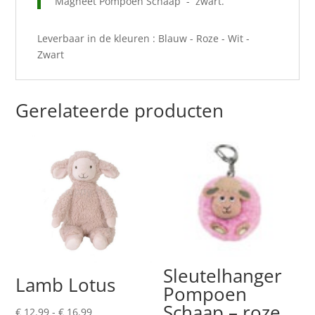
Magneet Pompoen Schaap - zwart.
Leverbaar in de kleuren : Blauw - Roze - Wit -
Zwart
Gerelateerde producten
Sleutelhanger
Lamb Lotus
Pompoen
Schaap – roze
Prijsklasse:
€
12.99
-
€
16.99