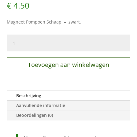
€
4.50
Magneet Pompoen Schaap – zwart.
Magneet
Pompoen
Schaap
-
Toevoegen aan winkelwagen
zwart
aantal
Beschrijving
Aanvullende informatie
Beoordelingen (0)