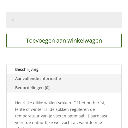
Alpaca
sokken
dik
2-
Toevoegen aan winkelwagen
pack
aantal
Beschrijving
Aanvullende informatie
Beoordelingen (0)
Heerlijke dikke wollen sokken. Of het nu herfst,
lente of winter is: de sokken reguleren de
temperatuur van je voeten optimaal. Daarnaast
voert de natuurlijke wol vocht af, waardoor je