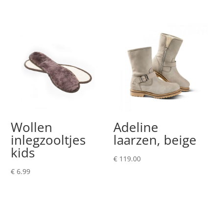
€ 9.95
tot
€ 70.00
Wollen
Adeline
inlegzooltjes
laarzen, beige
kids
€
119.00
€
6.99