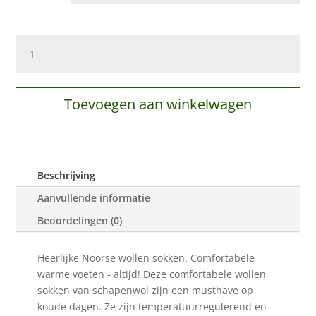
Noorse
sokken
3-
pack
Toevoegen aan winkelwagen
aantal
Beschrijving
Aanvullende informatie
Beoordelingen (0)
Heerlijke Noorse wollen sokken. Comfortabele
warme voeten - altijd! Deze comfortabele wollen
sokken van schapenwol zijn een musthave op
koude dagen. Ze zijn temperatuurregulerend en