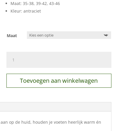
Maat: 35-38, 39-42, 43-46
Kleur: antraciet
Maat
Wollen
sokken
Sid
-
Toevoegen aan winkelwagen
antraciet
aantal
l aan op de huid, houden je voeten heerlijk warm én