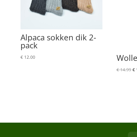
Alpaca sokken dik 2-
pack
Woll
€
12.00
Oo
€
14.99
€
pr
wa
€ 