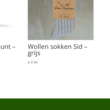
unt –
Wollen sokken Sid –
grijs
€
9.99