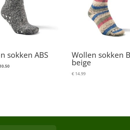
en sokken ABS
Wollen sokken B
beige
rspronkelijke
Huidige
10.50
ijs
prijs
€
14.99
s:
is:
14.99.
€ 10.50.