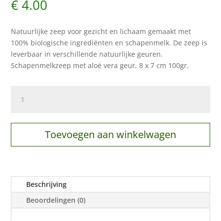
€
4.00
Natuurlijke zeep voor gezicht en lichaam gemaakt met
100% biologische ingrediënten en schapenmelk. De zeep is
leverbaar in verschillende natuurlijke geuren.
Schapenmelkzeep met aloë vera geur, 8 x 7 cm 100gr.
Schapenmelkzeep
aloë
vera
-
Toevoegen aan winkelwagen
100gr.
aantal
Beschrijving
Beoordelingen (0)