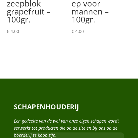
zeepblok
ep voor
grapefruit –
mannen –
100gr.
100gr.
€
4.00
€
4.00
SCHAPENHOUDERIJ
Een gedeelte van de wol van onze eigen schapen wordt
verwerkt tot producten die op de site en bij ons op de
boerderij te koop zijn.