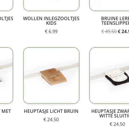
LTJES
WOLLEN INLEGZOOLTJES
BRUINE LER
KIDS
TEENSLIPPE
Oors
€
6.99
€
49.50
€
24.
prijs
was:
€ 49.
 MET
HEUPTASJE LICHT BRUIN
HEUPTASJE ZWA
WITTE SLUIT
€
24.50
€
24.50