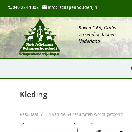
040 284 1302
info@schapenhouderij.nl
Boven € 65; Gratis
verzending binnen
Nederland
Kleding
Resultaat 51–64 van de 64 resultaten wordt getoond