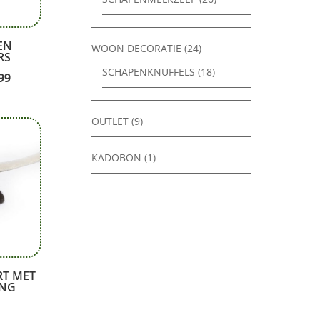
EN
WOON DECORATIE
(24)
RS
SCHAPENKNUFFELS
(18)
pronkelijke
Huidige
99
prijs
is:
OUTLET
(9)
50.
€ 24.99.
KADOBON
(1)
RT MET
ING