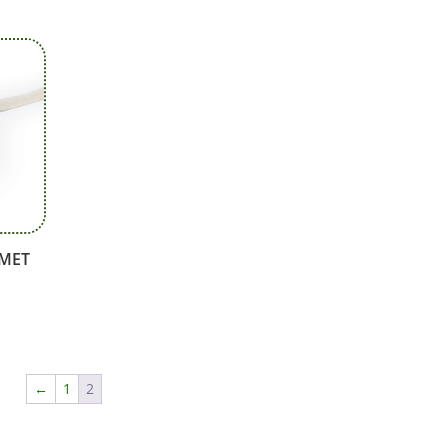
 MET
←
1
2