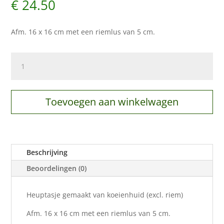
€
24.50
Afm. 16 x 16 cm met een riemlus van 5 cm.
Heuptasje
zwart
met
witte
Toevoegen aan winkelwagen
sluiting
aantal
Beschrijving
Beoordelingen (0)
Heuptasje gemaakt van koeienhuid (excl. riem)
Afm. 16 x 16 cm met een riemlus van 5 cm.