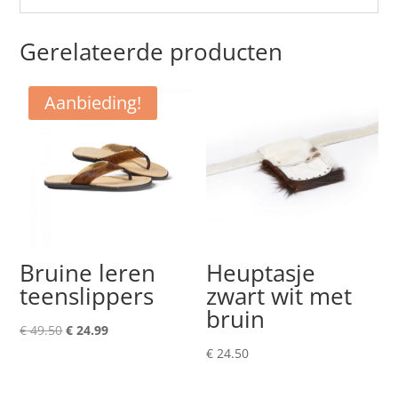
Gerelateerde producten
Aanbieding!
Bruine leren
Heuptasje
teenslippers
zwart wit met
bruin
Oorspronkelijke
Huidige
€
49.50
€
24.99
prijs
prijs
€
24.50
was:
is: