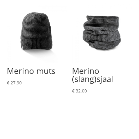
€ 49.50.
€ 24.99.
Merino muts
Merino
(slang)sjaal
€
27.90
€
32.00