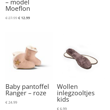
– model
Moeflon
Oorspronkelijke
Huidige
€
27.99
€
12.99
prijs
prijs
was:
is:
€ 27.99.
€ 12.99.
Baby pantoffel
Wollen
Ranger – roze
inlegzooltjes
kids
€
24.99
€
6.99