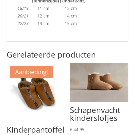
(Binnenzijde)
(Onderkant)
18/19
11 cm
13 cm
20/21
12 cm
14 cm
22/23
13 cm
15 cm
Gerelateerde producten
Aanbieding!
Schapenvacht
kinderslofjes
Kinderpantoffel
€
44.95