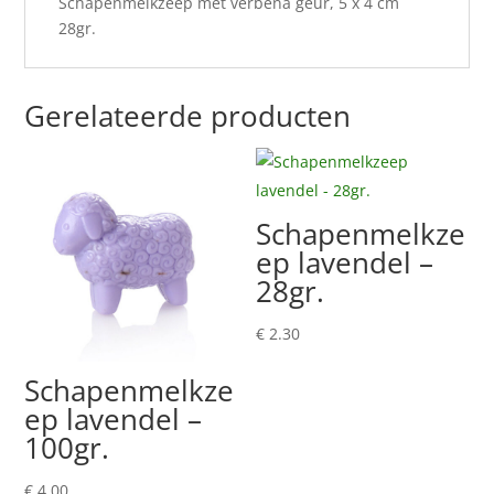
Schapenmelkzeep met verbena geur, 5 x 4 cm
28gr.
Gerelateerde producten
Schapenmelkze
ep lavendel –
28gr.
€
2.30
Schapenmelkze
ep lavendel –
100gr.
€
4.00