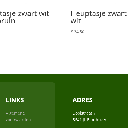
asje zwart wit
Heuptasje zwart
bruin
wit
€
24.50
LINKS
ADRES
Algemene
Doolstraat 7
voorwaarden
5641 JL Eindhoven