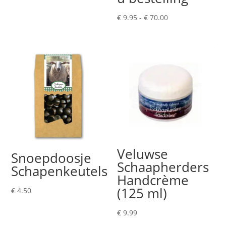
Prijsklasse:
€
9.95
-
€
70.00
€ 9.95
tot
€ 70.00
Veluwse
Snoepdoosje
Schaapherders
Schapenkeutels
Handcrème
(125 ml)
€
4.50
€
9.99